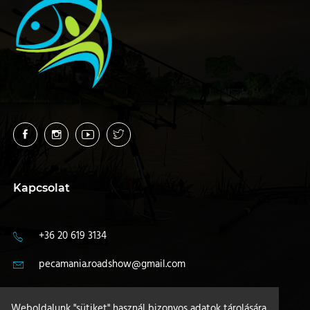
Kapcsolat
+36 20 619 3134
pecamania.roadshow@gmail.com
4400 Nyíregyháza
Weboldalunk "sütiket" használ bizonyos adatok tárolására,