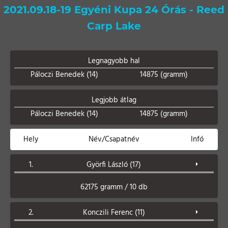
2021.09.18-19 Egyéni Kupa 24 Órás - Reed
Carp Lake
Legnagyobb hal
Páloczi Benedek (14)
14875 (gramm)
Legjobb átlag
Páloczi Benedek (14)
14875 (gramm)
Hely
Név/Csapatnév
Infó
1.
Györfi László (17)
62175 gramm / 10 db
2.
Konczili Ferenc (11)