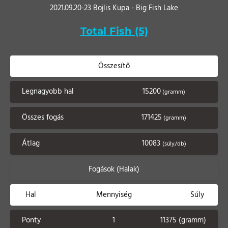
2021.09.20-23 Bojlis Kupa - Big Fish Lake
Total Fish (5)
Összesítő
Legnagyobb hal
15200
(gramm)
Összes fogás
171425
(gramm)
Átlag
10083
(súly/db)
Fogások (Halak)
Hal
Mennyiség
Súly
Ponty
1
11375 (gramm)