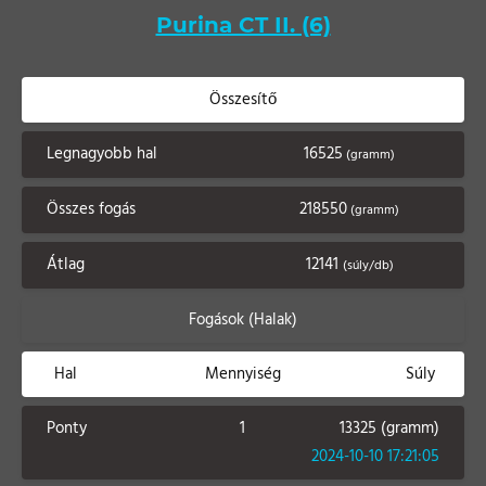
Purina CT II. (6)
Összesítő
Legnagyobb hal
16525
(gramm)
Összes fogás
218550
(gramm)
Átlag
12141
(súly/db)
Fogások (Halak)
Hal
Mennyiség
Súly
Ponty
1
13325 (gramm)
2024-10-10 17:21:05