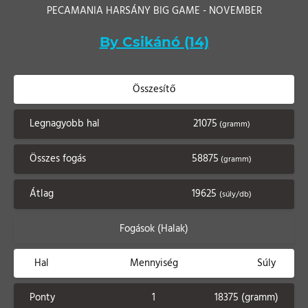
PECAMANIA HARSÁNY BIG GAME - NOVEMBER
By Csikánó (14)
Összesítő
Legnagyobb hal
21075
(gramm)
Összes fogás
58875
(gramm)
Átlag
19625
(súly/db)
Fogások (Halak)
Hal
Mennyiség
Súly
Ponty
1
18375 (gramm)