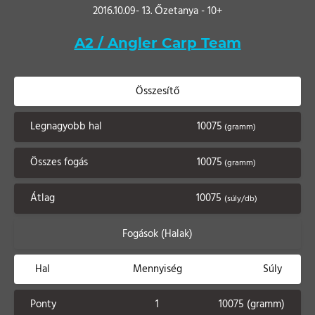
2016.10.09- 13. Őzetanya - 10+
A2 / Angler Carp Team
Összesítő
Legnagyobb hal
10075
(gramm)
Összes fogás
10075
(gramm)
Átlag
10075
(súly/db)
Fogások (Halak)
Hal
Mennyiség
Súly
Ponty
1
10075 (gramm)