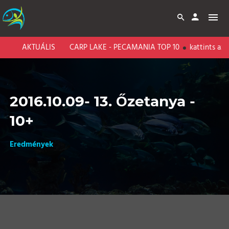
AKTUÁLIS
BARI CARP LAKE - PECAMANIA TOP 10
kattints az er
2016.10.09- 13. Őzetanya -
10+
Eredmények