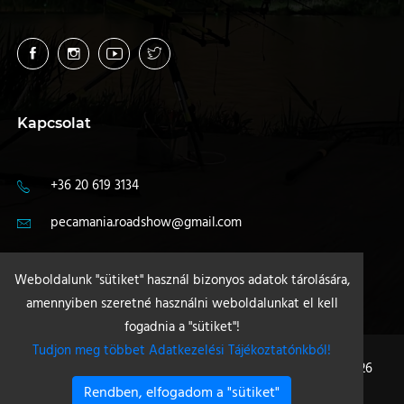
Kapcsolat
+36 20 619 3134
pecamania.roadshow@gmail.com
4400 Nyíregyháza
Weboldalunk "sütiket" használ bizonyos adatok tárolására,
amennyiben szeretné használni weboldalunkat el kell
fogadnia a "sütiket"!
Tudjon meg többet Adatkezelési Tájékoztatónkból!
Minden jog fenntartva - Pecamania +36 20 619 3134 © 2026
Rendben, elfogadom a "sütiket"