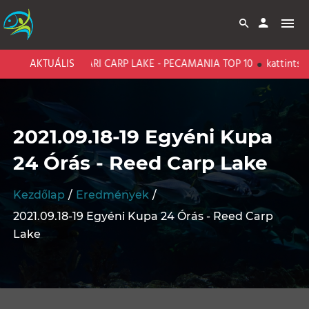
AKTUÁLIS
BARI CARP LAKE - PECAMANIA TOP 10
kattints az
2021.09.18-19 Egyéni Kupa
24 Órás - Reed Carp Lake
Kezdőlap
Eredmények
2021.09.18-19 Egyéni Kupa 24 Órás - Reed Carp
Lake