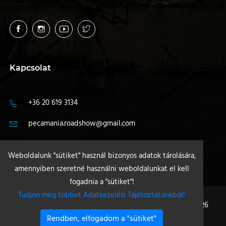
Kapcsolat
+36 20 619 3134
pecamania.roadshow@gmail.com
4400 Nyíregyháza
Weboldalunk "sütiket" használ bizonyos adatok tárolására,
amennyiben szeretné használni weboldalunkat el kell
fogadnia a "sütiket"!
Tudjon meg többet Adatkezelési Tájékoztatónkból!
Minden jog fenntartva - Pecamania +36 20 619 3134 © 2026
Rendben, elfogadom a "sütiket"