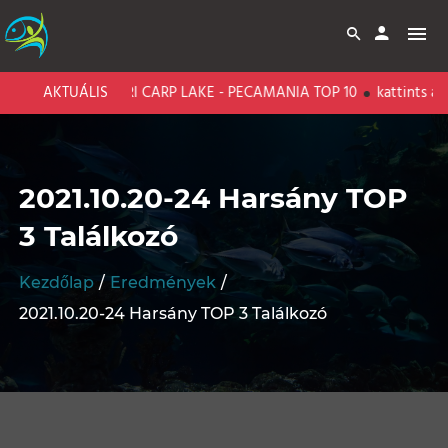
AKTUÁLIS
BARI CARP LAKE - PECAMANIA TOP 10
kattints az 
2021.10.20-24 Harsány TOP
3 Találkozó
Kezdőlap
Eredmények
2021.10.20-24 Harsány TOP 3 Találkozó