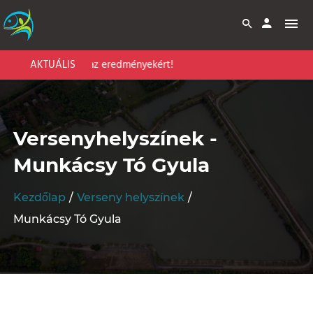
P 10
kattints az eredményekért!
AKTUÁLIS
Versenyhelyszínek -
Munkácsy Tó Gyula
Kezdőlap
Verseny helyszínek
Munkácsy Tó Gyula