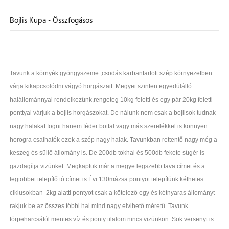
Bojlis Kupa - Összfogásos
Tavunk a környék gyöngyszeme ,csodás karbantartott szép környezetben
várja kikapcsolódni vágyó horgászait. Megyei szinten egyedülálló
halállománnyal rendelkezünk,rengeteg 10kg feletti és egy pár 20kg feletti
ponttyal várjuk a bojlis horgászokat. De nálunk nem csak a bojlisok tudnak
nagy halakat fogni hanem féder bottal vagy más szerelékkel is könnyen
horogra csalhatók ezek a szép nagy halak. Tavunkban rettentő nagy még a
keszeg és süllő állomány is. De 200db tokhal és 500db fekete sügér is
gazdagítja vizünket. Megkaptuk már a megye legszebb tava címet és a
legtöbbet telepítő tó címet is.Évi 130mázsa pontyot telepítünk kéthetes
ciklusokban 2kg alatti pontyot csak a kötelező egy és kétnyaras állományt
rakjuk be az összes többi hal mind nagy elvihető méretű .Tavunk
törpeharcsától mentes víz és ponty tilalom nincs vizünkön. Sok versenyt is