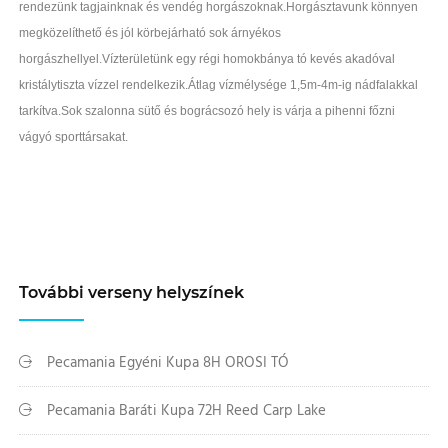
rendezünk tagjainknak és vendég horgászoknak.Horgásztavunk könnyen
megközelíthető és jól körbejárható sok árnyékos
horgászhellyel.Vízterületünk egy régi homokbánya tó kevés akadóval
kristálytiszta vízzel rendelkezik.Átlag vízmélysége 1,5m-4m-ig nádfalakkal
tarkítva.Sok szalonna sütő és bográcsozó hely is várja a pihenni főzni
vágyó sporttársakat.
További verseny helyszínek
Pecamania Egyéni Kupa 8H OROSI TÓ
Pecamania Baráti Kupa 72H Reed Carp Lake