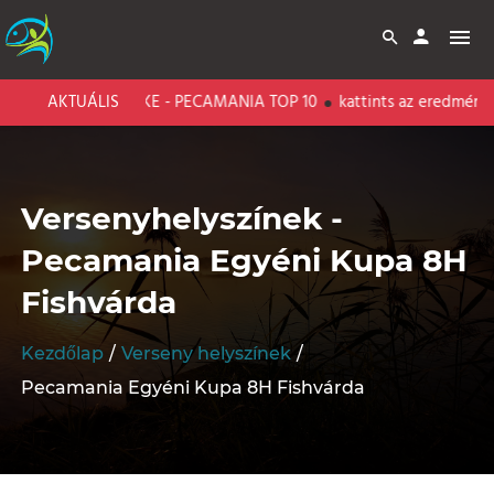
BARI CARP LAKE - PECAMANIA TOP 10
AKTUÁLIS
kattints az eredményeké
Versenyhelyszínek -
Pecamania Egyéni Kupa 8H
Fishvárda
Kezdőlap
Verseny helyszínek
Pecamania Egyéni Kupa 8H Fishvárda