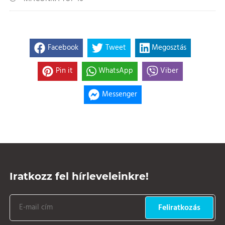
Facebook
Tweet
Megosztás
Pin it
WhatsApp
Viber
Messenger
Iratkozz fel hírleveleinkre!
Feliratkozás