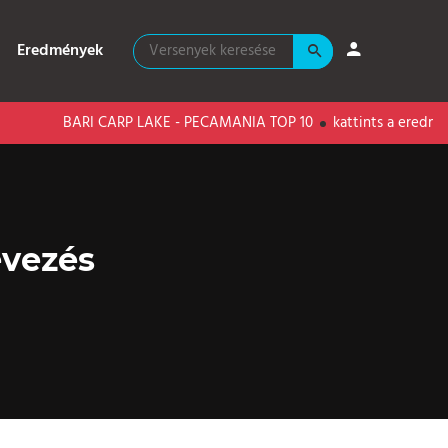
Eredmények
BARI CARP LAKE - PECAMANIA TOP 10
kattints a eredményekért!
evezés