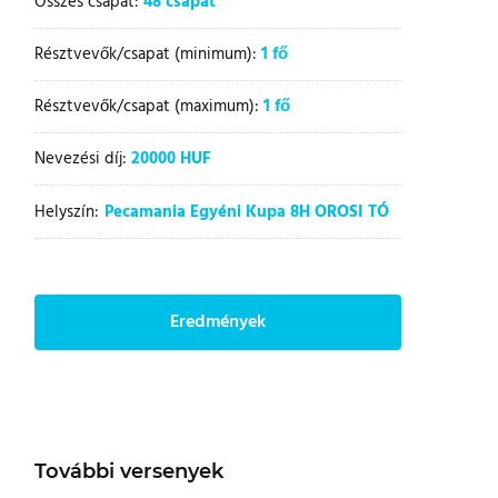
Összes csapat:
48 csapat
Résztvevők/csapat (minimum):
1 fő
Résztvevők/csapat (maximum):
1 fő
Nevezési díj:
20000 HUF
Helyszín:
Pecamania Egyéni Kupa 8H OROSI TÓ
Eredmények
További versenyek