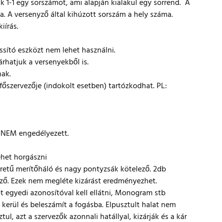
ak 1-1 egy sorszámot, ami alapján kialakul egy sorrend. A
ása. A versenyző által kihúzott sorszám a hely száma.
iírás.
sító eszközt nem lehet használni.
árhatjuk a versenyekből is.
nak.
 főszervezője (indokolt esetben) tartózkodhat. PL:
a NEM engedélyezett.
ehet horgászni
retű merítőháló és nagy pontyzsák kötelező. 2db
ző. Ezek nem megléte kizárást eredményezhet.
t egyedi azonosítóval kell ellátni, Monogram stb
re kerül és beleszámít a fogásba. Elpusztult halat nem
ul, azt a szervezők azonnali hatállyal, kizárják és a kár