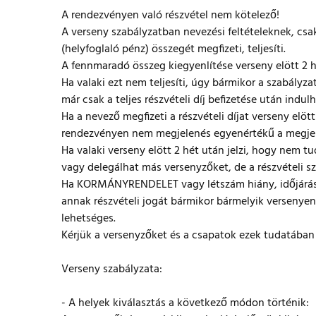
A rendezvényen való részvétel nem kötelező!
A verseny szabályzatban nevezési feltételeknek, csa
(helyfoglaló pénz) összegét megfizeti, teljesíti.
A fennmaradó összeg kiegyenlítése verseny elött 2 h
Ha valaki ezt nem teljesíti, úgy bármikor a szabály
már csak a teljes részvételi díj befizetése után indul
Ha a nevező megfizeti a részvételi díjat verseny elött
rendezvényen nem megjelenés egyenértékű a megjel
Ha valaki verseny elött 2 hét után jelzi, hogy nem tu
vagy delegálhat más versenyzőket, de a részvételi s
Ha KORMÁNYRENDELET vagy létszám hiány, időjárás v
annak részvételi jogát bármikor bármelyik versenyen
lehetséges.
Kérjük a versenyzőket és a csapatok ezek tudatában
Verseny szabályzata:
- A helyek kiválasztás a következő módon történik: