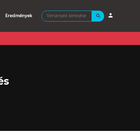
Eredmények
és