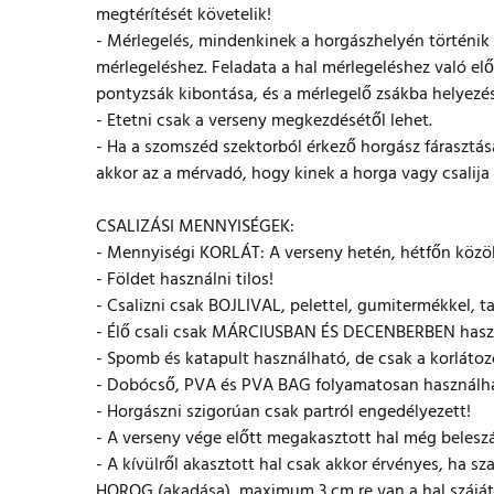
megtérítését követelik!
- Mérlegelés, mindenkinek a horgászhelyén történik 
mérlegeléshez. Feladata a hal mérlegeléshez való elő
pontyzsák kibontása, és a mérlegelő zsákba helyezés
- Etetni csak a verseny megkezdésétől lehet.
- Ha a szomszéd szektorból érkező horgász fárasztá
akkor az a mérvadó, hogy kinek a horga vagy csalija 
CSALIZÁSI MENNYISÉGEK:
- Mennyiségi KORLÁT: A verseny hetén, hétfőn közöl
- Földet használni tilos!
- Csalizni csak BOJLIVAL, pelettel, gumitermékkel, 
- Élő csali csak MÁRCIUSBAN ÉS DECENBERBEN hasz
- Spomb és katapult használható, de csak a korlátozo
- Dobócső, PVA és PVA BAG folyamatosan használh
- Horgászni szigorúan csak partról engedélyezett!
- A verseny vége előtt megakasztott hal még belesz
- A kívülről akasztott hal csak akkor érvényes, ha sz
HOROG (akadása), maximum 3 cm re van a hal szájátó