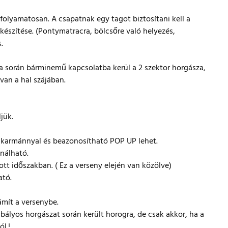
folyamatosan. A csapatnak egy tagot biztosítani kell a
készítése. (Pontymatracra, bölcsőre való helyezés,
.
sa során bárminemű kapcsolatba kerül a 2 szektor horgásza,
van a hal szájában.
jük.
takarmánnyal és beazonosítható POP UP lehet.
nálható.
tt időszakban. ( Ez a verseny elején van közölve)
ató.
ámít a versenybe.
abályos horgászat során került horogra, de csak akkor, ha a
l.!