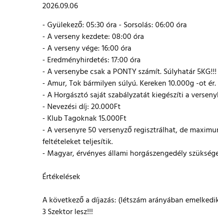
2026.09.06
- Gyülekező: 05:30 óra - Sorsolás: 06:00 óra
- A verseny kezdete: 08:00 óra
- A verseny vége: 16:00 óra
- Eredményhirdetés: 17:00 óra
- A versenybe csak a PONTY számít. Súlyhatár 5KG!!!
- Amur, Tok bármilyen súlyú. Kereken 10.000g -ot ér.
- A Horgásztó saját szabályzatát kiegészíti a versenyk
- Nevezési díj: 20.000Ft
- Klub Tagoknak 15.000Ft
- A versenyre 50 versenyző regisztrálhat, de maximum
feltételeket teljesítik.
- Magyar, érvényes állami horgászengedély szüksége
Értékelések
A következő a díjazás: (létszám arányában emelked
3 Szektor lesz!!!