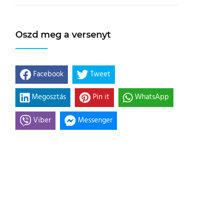
Oszd meg a versenyt
Facebook
Tweet
Megosztás
Pin it
WhatsApp
Viber
Messenger