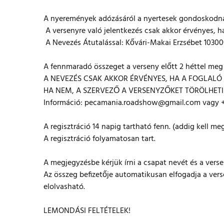
A nyeremények adózásáról a nyertesek gondoskodn
A versenyre való jelentkezés csak akkor érvényes, h
A Nevezés Átutalással: Kővári-Makai Erzsébet 1030
A fennmaradó összeget a verseny előtt 2 héttel meg k
A NEVEZÉS CSAK AKKOR ÉRVÉNYES, HA A FOGLALÓ F
HA NEM, A SZERVEZŐ A VERSENYZŐKET TÖRÖLHETI 
Információ: pecamania.roadshow@gmail.com vagy + 
A regisztráció 14 napig tartható fenn. (addig kell m
A regisztráció folyamatosan tart.
A megjegyzésbe kérjük írni a csapat nevét és a verse
Az összeg befizetője automatikusan elfogadja a ve
elolvasható.
LEMONDÁSI FELTÉTELEK!