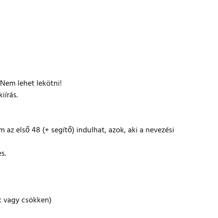
 Nem lehet lekötni!
iírás.
 az első 48 (+ segítő) indulhat, azok, aki a nevezési
s.
ik vagy csökken)