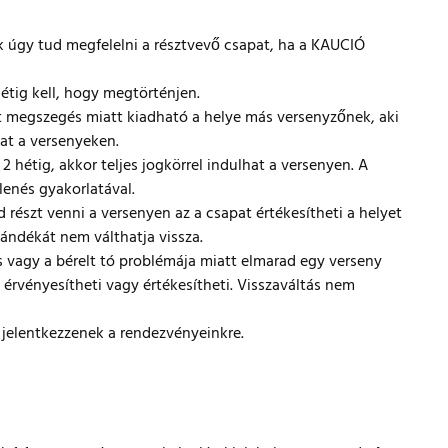
k úgy tud megfelelni a résztvevő csapat, ha a KAUCIÓ
étig kell, hogy megtörténjen.
zat megszegés miatt kiadható a helye más versenyzőnek, aki
hat a versenyeken.
 2 hétig, akkor teljes jogkörrel indulhat a versenyen. A
enés gyakorlatával.
d részt venni a versenyen az a csapat értékesítheti a helyet
zándékát nem válthatja vissza.
agy a bérelt tó problémája miatt elmarad egy verseny
 érvényesítheti vagy értékesítheti. Visszaváltás nem
 jelentkezzenek a rendezvényeinkre.