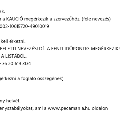
ak.
a a KAUCIÓ megérkezik a szervezőhöz. (fele nevezés)
0002-10615720-49010019
ell érkezni.
ELETTI NEVEZÉSI DÍJ A FENTI IDŐPONTIG MEGÉRKEZIK!
A LISTÁBÓL.
36 20 619 3134
egérkezni a foglaló összegének)
ny helyét.
rsenyszabályokat, ami a www.pecamania.hu oldalon