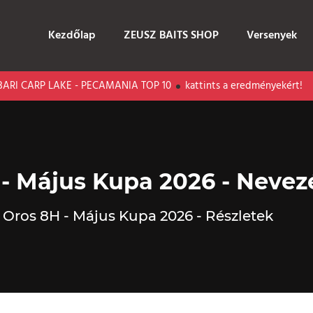
Kezdőlap
ZEUSZ BAITS SHOP
Versenyek
P LAKE - PECAMANIA TOP 10
kattints a eredményekért!
- Május Kupa 2026 - Nevez
Oros 8H - Május Kupa 2026 - Részletek