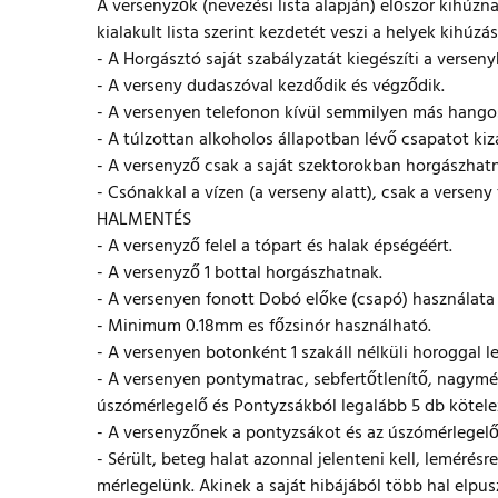
A versenyzők (nevezési lista alapján) először kihúzn
kialakult lista szerint kezdetét veszi a helyek kihúz
- A Horgásztó saját szabályzatát kiegészíti a versenyk
- A verseny dudaszóval kezdődik és végződik.
- A versenyen telefonon kívül semmilyen más hangos
- A túlzottan alkoholos állapotban lévő csapatot kiz
- A versenyző csak a saját szektorokban horgászhat
- Csónakkal a vízen (a verseny alatt), csak a verseny
HALMENTÉS
- A versenyző felel a tópart és halak épségéért.
- A versenyző 1 bottal horgászhatnak.
- A versenyen fonott Dobó előke (csapó) használat
- Minimum 0.18mm es főzsinór használható.
- A versenyen botonként 1 szakáll nélküli horoggal l
- A versenyen pontymatrac, sebfertőtlenítő, nagymé
úszómérlegelő és Pontyzsákból legalább 5 db kötele
- A versenyzőnek a pontyzsákot és az úszómérlegelő
- Sérült, beteg halat azonnal jelenteni kell, lemérés
mérlegelünk. Akinek a saját hibájából több hal elpuszt