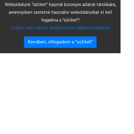
Weboldalunk "sütiket" használ bizonyos adatok tárolására,
amennyiben szeretné használni weboldalunkat el kell
fogadnia a "sütiket"!
Tudjon meg többet Adatkezelési Tájékoztatónkból!
Rendben, elfogadom a "sütiket"