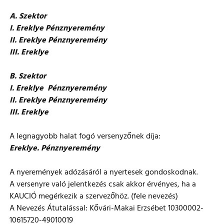
A. Szektor
I. Ereklye Pénznyeremény
II. Ereklye Pénznyeremény
III. Ereklye
B. Szektor
I. Ereklye Pénznyeremény
II. Ereklye Pénznyeremény
III. Ereklye
A legnagyobb halat fogó versenyzőnek díja:
Ereklye. Pénznyeremény
A nyeremények adózásáról a nyertesek gondoskodnak.
A versenyre való jelentkezés csak akkor érvényes, ha a
KAUCIÓ megérkezik a szervezőhöz. (fele nevezés)
A Nevezés Átutalással: Kővári-Makai Erzsébet 10300002-
10615720-49010019