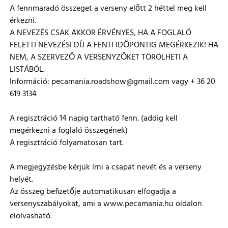
A fennmaradó összeget a verseny előtt 2 héttel meg kell
érkezni.
A NEVEZÉS CSAK AKKOR ÉRVÉNYES, HA A FOGLALÓ
FELETTI NEVEZÉSI DÍJ A FENTI IDŐPONTIG MEGÉRKEZIK! HA
NEM, A SZERVEZŐ A VERSENYZŐKET TÖRÖLHETI A
LISTÁBÓL.
Információ: pecamania.roadshow@gmail.com vagy + 36 20
619 3134
A regisztráció 14 napig tartható fenn. (addig kell
megérkezni a foglaló összegének)
A regisztráció folyamatosan tart.
A megjegyzésbe kérjük írni a csapat nevét és a verseny
helyét.
Az összeg befizetője automatikusan elfogadja a
versenyszabályokat, ami a www.pecamania.hu oldalon
elolvasható.