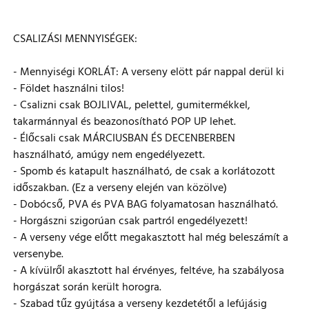
CSALIZÁSI MENNYISÉGEK:
- Mennyiségi KORLÁT: A verseny elött pár nappal derül ki
- Földet használni tilos!
- Csalizni csak BOJLIVAL, pelettel, gumitermékkel,
takarmánnyal és beazonosítható POP UP lehet.
- Élőcsali csak MÁRCIUSBAN ÉS DECENBERBEN
használható, amúgy nem engedélyezett.
- Spomb és katapult használható, de csak a korlátozott
időszakban. (Ez a verseny elején van közölve)
- Dobócső, PVA és PVA BAG folyamatosan használható.
- Horgászni szigorúan csak partról engedélyezett!
- A verseny vége előtt megakasztott hal még beleszámít a
versenybe.
- A kívülről akasztott hal érvényes, feltéve, ha szabályosa
horgászat során került horogra.
- Szabad tűz gyújtása a verseny kezdetétől a lefújásig