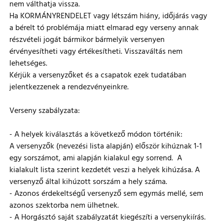
nem válthatja vissza.
Ha KORMÁNYRENDELET vagy létszám hiány, időjárás vagy
a bérelt tó problémája miatt elmarad egy verseny annak
részvételi jogát bármikor bármelyik versenyen
érvényesítheti vagy értékesítheti. Visszaváltás nem
lehetséges.
Kérjük a versenyzőket és a csapatok ezek tudatában
jelentkezzenek a rendezvényeinkre.
Verseny szabályzata:
- A helyek kiválasztás a következő módon történik:
A versenyzők (nevezési lista alapján) először kihúznak 1-1
egy sorszámot, ami alapján kialakul egy sorrend. A
kialakult lista szerint kezdetét veszi a helyek kihúzása. A
versenyző által kihúzott sorszám a hely száma.
- Azonos érdekeltségű versenyző sem egymás mellé, sem
azonos szektorba nem ülhetnek.
- A Horgásztó saját szabályzatát kiegészíti a versenykiírás.