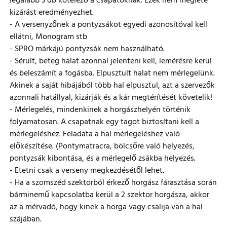
legalább 3 db kötelező a csapatoknak. Ezek nem megléte
kizárást eredményezhet.
- A versenyzőnek a pontyzsákot egyedi azonosítóval kell
ellátni, Monogram stb
- SPRO márkájú pontyzsák nem használható.
- Sérült, beteg halat azonnal jelenteni kell, lemérésre kerül
és beleszámít a fogásba. Elpusztult halat nem mérlegelünk.
Akinek a saját hibájából több hal elpusztul, azt a szervezők
azonnali hatállyal, kizárják és a kár megtérítését követelik!
- Mérlegelés, mindenkinek a horgászhelyén történik
folyamatosan. A csapatnak egy tagot biztosítani kell a
mérlegeléshez. Feladata a hal mérlegeléshez való
előkészítése. (Pontymatracra, bölcsőre való helyezés,
pontyzsák kibontása, és a mérlegelő zsákba helyezés.
- Etetni csak a verseny megkezdésétől lehet.
- Ha a szomszéd szektorból érkező horgász fárasztása során
bárminemű kapcsolatba kerül a 2 szektor horgásza, akkor
az a mérvadó, hogy kinek a horga vagy csalija van a hal
szájában.