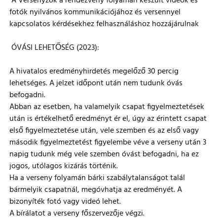
A Versenyzők a rendezvény folyamán készült videók és
fotók nyilvános kommunikációjához és versennyel
kapcsolatos kérdésekhez felhasználáshoz hozzájárulnak
ÓVÁSI LEHETŐSÉG (2023):
A hivatalos eredményhirdetés megelőző 30 percig
lehetséges. A jelzet időpont után nem tudunk óvás
befogadni.
Abban az esetben, ha valamelyik csapat figyelmeztetések
után is értékelhető eredményt ér el, úgy az érintett csapat
első figyelmeztetése után, vele szemben és az első vagy
második figyelmeztetést figyelembe véve a verseny után 3
napig tudunk még vele szemben óvást befogadni, ha ez
jogos, utólagos kizárás történik.
Ha a verseny folyamán bárki szabálytalanságot talál
bármelyik csapatnál, megóvhatja az eredményét. A
bizonyíték fotó vagy videó lehet.
A bírálatot a verseny főszervezője végzi.