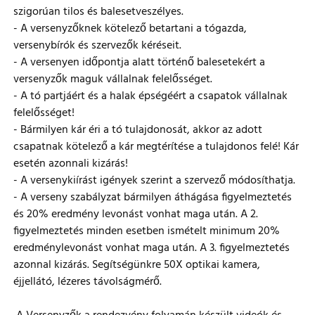
szigorúan tilos és balesetveszélyes.
- A versenyzőknek kötelező betartani a tógazda,
versenybírók és szervezők kéréseit.
- A versenyen időpontja alatt történő balesetekért a
versenyzők maguk vállalnak felelősséget.
- A tó partjáért és a halak épségéért a csapatok vállalnak
felelősséget!
- Bármilyen kár éri a tó tulajdonosát, akkor az adott
csapatnak kötelező a kár megtérítése a tulajdonos felé! Kár
esetén azonnali kizárás!
- A versenykiírást igények szerint a szervező módosíthatja.
- A verseny szabályzat bármilyen áthágása figyelmeztetés
és 20% eredmény levonást vonhat maga után. A 2.
figyelmeztetés minden esetben ismételt minimum 20%
eredménylevonást vonhat maga után. A 3. figyelmeztetés
azonnal kizárás. Segítségünkre 50X optikai kamera,
éjjellátó, lézeres távolságmérő.