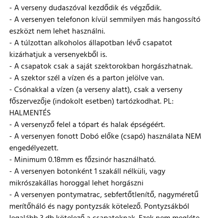
- A verseny dudaszóval kezdődik és végződik.
- A versenyen telefonon kívül semmilyen más hangossító
eszközt nem lehet használni.
- A túlzottan alkoholos állapotban lévő csapatot
kizárhatjuk a versenyekből is.
- A csapatok csak a saját szektorokban horgászhatnak.
- A szektor szél a vízen és a parton jelölve van.
- Csónakkal a vízen (a verseny alatt), csak a verseny
főszervezője (indokolt esetben) tartózkodhat. PL:
HALMENTÉS
- A versenyző felel a tópart és halak épségéért.
- A versenyen fonott Dobó előke (csapó) használata NEM
engedélyezett.
- Minimum 0.18mm es főzsinór használható.
- A versenyen botonként 1 szakáll nélküli, vagy
mikrószakállas horoggal lehet horgászni
- A versenyen pontymatrac, sebfertőtlenítő, nagyméretű
merítőháló és nagy pontyzsák kötelező. Pontyzsákból