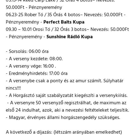
05.13-14 Reed Carp Lake / 32 Órás 4 botos– Nevezés:
50.000Ft - Pénznyeremény
06.23-25 Rober Tó / 35 Órás 4 botos– Nevezés: 50.000Ft -
Pénznyeremény -
Perfect Baits Kupa
09.30 – 10.01 Orosi Tó / 32 Órás 3 botos– Nevezés: 50.000Ft
- Pénznyeremény -
Sunshine Rádió Kupa
- Sorsolás: 06:00 óra
- A verseny kezdete: 08:00.
- A verseny vége: 16:00 .
- Eredményhirdetés: 17:00 óra
- A versenybe csak a ponty és az amur számít. Súlyhatár
nincs!!!
- A Horgásztó saját szabályzatát kiegészíti a versenykiírás.
- A versenyre 50 versenyző regisztrálhat, de maximum az
első 24 indulhat, azok, aki a nevezési feltételeket teljesítik.
- Magyar, érvényes állami horgászengedély szükséges.
A következő a díjazás: (létszám arányában emelkedhet)