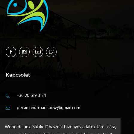
Kapcsolat
+36 20 619 3134
pecamania.roadshow@gmail.com
4400 Nyíregyháza
Weboldalunk "sütiket" használ bizonyos adatok tárolására,