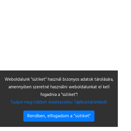
Weboldalunk "sütiket" használ bizonyos adatok tárolására,
amennyiben szeretné használni weboldalunkat el kell
fogadnia a "sütiket"!
Tudjon meg többet Adatkezelési Tájékoztatónkból!
Rendben, elfogadom a "sütiket"