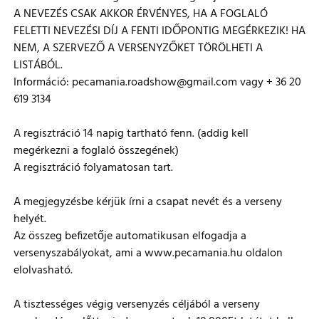
A NEVEZÉS CSAK AKKOR ÉRVÉNYES, HA A FOGLALÓ
FELETTI NEVEZÉSI DÍJ A FENTI IDŐPONTIG MEGÉRKEZIK! HA
NEM, A SZERVEZŐ A VERSENYZŐKET TÖRÖLHETI A
LISTÁBÓL.
Információ: pecamania.roadshow@gmail.com vagy + 36 20
619 3134
A regisztráció 14 napig tartható fenn. (addig kell
megérkezni a foglaló összegének)
A regisztráció folyamatosan tart.
A megjegyzésbe kérjük írni a csapat nevét és a verseny
helyét.
Az összeg befizetője automatikusan elfogadja a
versenyszabályokat, ami a www.pecamania.hu oldalon
elolvasható.
A tisztességes végig versenyzés céljából a verseny