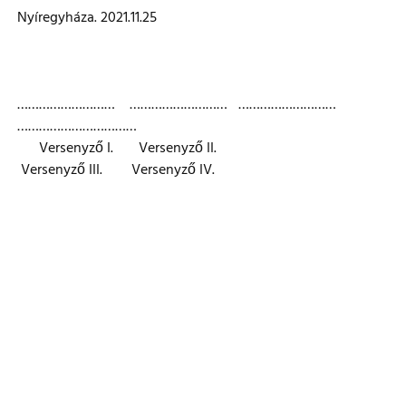
Nyíregyháza. 2021.11.25
……………………… ……………………… ………………………
……………………………
Versenyző I. Versenyző II.
Versenyző III. Versenyző IV.