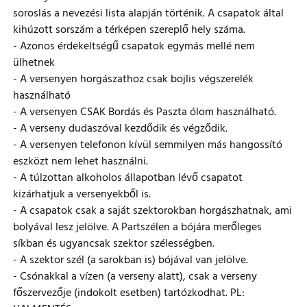
soroslás a nevezési lista alapján történik. A csapatok által
kihúzott sorszám a térképen szereplő hely száma.
- Azonos érdekeltségű csapatok egymás mellé nem
ülhetnek
- A versenyen horgászathoz csak bojlis végszerelék
használható
- A versenyen CSAK Bordás és Paszta ólom használható.
- A verseny dudaszóval kezdődik és végződik.
- A versenyen telefonon kívül semmilyen más hangossító
eszközt nem lehet használni.
- A túlzottan alkoholos állapotban lévő csapatot
kizárhatjuk a versenyekből is.
- A csapatok csak a saját szektorokban horgászhatnak, ami
bolyával lesz jelölve. A Partszélen a bójára merőleges
síkban és ugyancsak szektor szélességben.
- A szektor szél (a sarokban is) bójával van jelölve.
- Csónakkal a vízen (a verseny alatt), csak a verseny
főszervezője (indokolt esetben) tartózkodhat. PL: