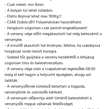
- Csali méret: min 8mm
- A bolyán túl lehet túldobni.
- Etetni Bojlival lehet max 100Kg.!!
- CSAK Dobócső!!! Folyamatosan használható.
- Horgászni szigorúan csak partról engedélyezett!
- A verseny vége előtt megakasztott hal még beleszámít a
versenybe.
- A kívülről akasztott hal érvényes, feltéve, ha szabályosa
horgászat során került horogra.
- Szabad tűz gyújtása a verseny kezdetétől a lefújásig
szigorúan tilos és balesetveszélyes.
- A verseny vége után a csapatoknak legkésőbb 08:00
óráig el kell hagyni a helyszínt épségben, ahogy azt
találták.
- A versenyzőknek kötelező betartani a tógazda,
versenybírók és szervezők kéréseit.
- A versenyen időpontja alatt történő balesetekért a
versenyzők maguk vállalnak felelősséget.