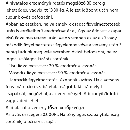
A hivatalos eredményhirdetés megelőző 30 percig
lehetséges, vagyis itt 13:30-ig. A jelzet időpont után nem
tudunk óvás befogadni.
Abban az esetben, ha valamelyik csapat figyelmeztetések
után is értékelhető eredményt ér el, úgy az érintett csapat
első figyelmeztetése után, vele szemben és az első vagy
második figyelmeztetést figyelembe véve a verseny után 3
napig tudunk még vele szemben óvást befogadni, ha ez
jogos, utólagos kizárás történik.
- Első figyelmeztetés: 20 % eredmény levonás.
- Második figyelmeztetés: 50 % eredmény levonás.
- Harmadik figyelmeztetés: Azonnali kizárás. Ha a verseny
folyamán bárki szabálytalanságot talál bármelyik
csapatnál, megóvhatja az eredményét. A bizonyíték fotó
vagy videó lehet.
A bírálatot a verseny főszervezője végzi.
Az óvás összege: 20.000Ft. Ha tényleges szabálytalanság
történik, a pénz visszajár.