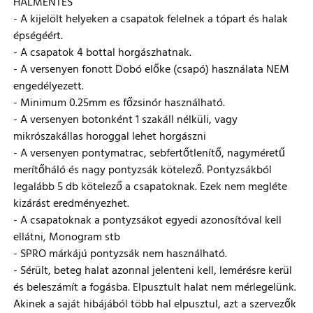
HALMENTÉS
- A kijelölt helyeken a csapatok felelnek a tópart és halak
épségéért.
- A csapatok 4 bottal horgászhatnak.
- A versenyen fonott Dobó előke (csapó) használata NEM
engedélyezett.
- Minimum 0.25mm es főzsinór használható.
- A versenyen botonként 1 szakáll nélküli, vagy
mikrószakállas horoggal lehet horgászni
- A versenyen pontymatrac, sebfertőtlenítő, nagyméretű
merítőháló és nagy pontyzsák kötelező. Pontyzsákból
legalább 5 db kötelező a csapatoknak. Ezek nem megléte
kizárást eredményezhet.
- A csapatoknak a pontyzsákot egyedi azonosítóval kell
ellátni, Monogram stb
- SPRO márkájú pontyzsák nem használható.
- Sérült, beteg halat azonnal jelenteni kell, lemérésre kerül
és beleszámít a fogásba. Elpusztult halat nem mérlegelünk.
Akinek a saját hibájából több hal elpusztul, azt a szervezők