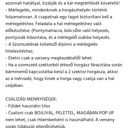
azonnali hatállyal, kizárják és a kár megtérítését követelik!
- Mérlegelés, mindenkinek a horgászhelyén történik
folyamatosan. A csapatnak egy tagot biztosítani kell a
mérlegeléshez. Feladata a hal mérlegeléshez való
előkészítése. (Pontymatracra, bölcsőre való helyezés,
pontyzsák kibontása, és a mérlegelő zsákba helyezés.
- A Szomszédnak kötelező átjönni a mérlegelés
hitelesítéshez.
- Etetni csak a verseny megkezdésétől lehet.
- Ha a szomszéd szektorból érkező horgász fárasztása során
bárminemű kapcsolatba kerül a 2 szektor horgásza, akkor
az a mérvadó, hogy kinek a horga vagy csalija van a hal
szájában.
CSALIZÁSI MENNYISÉGEK:
- Földet használni tilos
- Csalizni csak BOJLIVAL, PELETTEL, MAGÁBAN POP UP
nem lehet, csak Hóemberként is használható. A verseny
során többször ellenőrizhetjük.