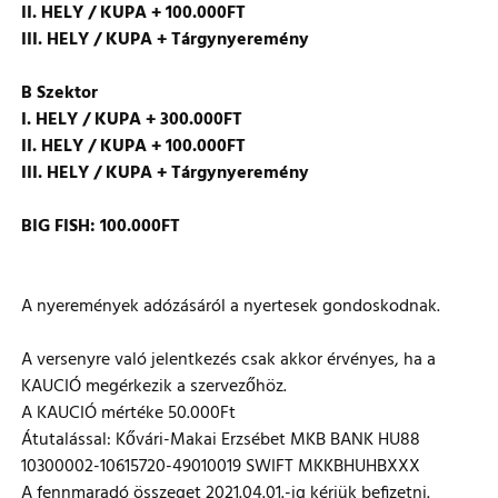
II. HELY / KUPA + 100.000FT
III. HELY / KUPA + Tárgynyeremény
B Szektor
I. HELY / KUPA + 300.000FT
II. HELY / KUPA + 100.000FT
III. HELY / KUPA + Tárgynyeremény
BIG FISH: 100.000FT
A nyeremények adózásáról a nyertesek gondoskodnak.
A versenyre való jelentkezés csak akkor érvényes, ha a
KAUCIÓ megérkezik a szervezőhöz.
A KAUCIÓ mértéke 50.000Ft
Átutalással: Kővári-Makai Erzsébet MKB BANK HU88
10300002-10615720-49010019 SWIFT MKKBHUHBXXX
A fennmaradó összeget 2021.04.01.-ig kérjük befizetni.