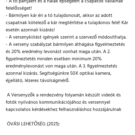
- A tó partjáért és a halak épségéért a csapatok vállalnak
felelősséget!
- Bármilyen kár éri a tó tulajdonosát, akkor az adott
csapatnak kötelező a kár megtérítése a tulajdonos felé! Kár
esetén azonnali kizárás!
- A versenykiírást igények szerint a szervező módosíthatja.
- A verseny szabályzat bármilyen áthágása figyelmeztetés
és 20% eredmény levonást vonhat maga után. A 2.
figyelmeztetés minden esetben minimum 20%
eredménylevonást von maga után. A 3. figyelmeztetés
azonnal kizárás. Segítségünkre 50X optikai kamera,
éjjellátó, lézeres távolságmérő.
A Versenyzők a rendezvény folyamán készült videók és
fotók nyilvános kommunikációjához és versennyel
kapcsolatos kérdésekhez felhasználáshoz hozzájárulnak
ÓVÁSI LEHETŐSÉG (2021):