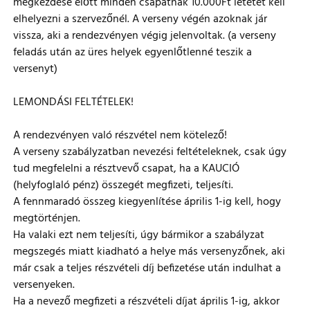
megkezdése előtt minden csapatnak 10.000Ft letétet kell
elhelyezni a szervezőnél. A verseny végén azoknak jár
vissza, aki a rendezvényen végig jelenvoltak. (a verseny
feladás után az üres helyek egyenlőtlenné teszik a
versenyt)
LEMONDÁSI FELTÉTELEK!
A rendezvényen való részvétel nem kötelező!
A verseny szabályzatban nevezési feltételeknek, csak úgy
tud megfelelni a résztvevő csapat, ha a KAUCIÓ
(helyfoglaló pénz) összegét megfizeti, teljesíti.
A fennmaradó összeg kiegyenlítése április 1-ig kell, hogy
megtörténjen.
Ha valaki ezt nem teljesíti, úgy bármikor a szabályzat
megszegés miatt kiadható a helye más versenyzőnek, aki
már csak a teljes részvételi díj befizetése után indulhat a
versenyeken.
Ha a nevező megfizeti a részvételi díjat április 1-ig, akkor