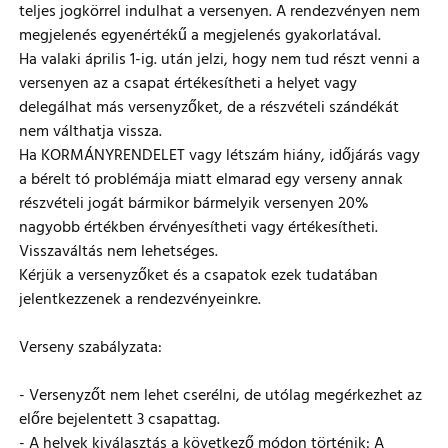
teljes jogkörrel indulhat a versenyen. A rendezvényen nem
megjelenés egyenértékű a megjelenés gyakorlatával.
Ha valaki április 1-ig. után jelzi, hogy nem tud részt venni a
versenyen az a csapat értékesítheti a helyet vagy
delegálhat más versenyzőket, de a részvételi szándékát
nem válthatja vissza.
Ha KORMÁNYRENDELET vagy létszám hiány, időjárás vagy
a bérelt tó problémája miatt elmarad egy verseny annak
részvételi jogát bármikor bármelyik versenyen 20%
nagyobb értékben érvényesítheti vagy értékesítheti.
Visszaváltás nem lehetséges.
Kérjük a versenyzőket és a csapatok ezek tudatában
jelentkezzenek a rendezvényeinkre.
Verseny szabályzata:
- Versenyzőt nem lehet cserélni, de utólag megérkezhet az
előre bejelentett 3 csapattag.
- A helyek kiválasztás a következő módon történik: A