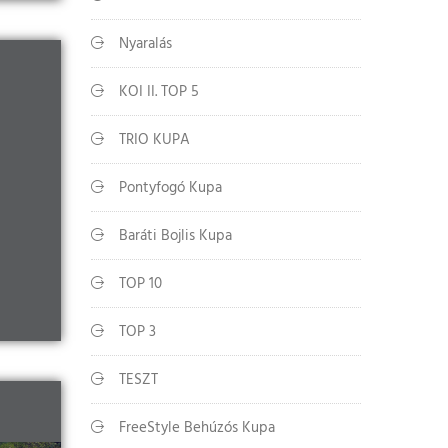
Nyaralás
KOI II. TOP 5
TRIO KUPA
Pontyfogó Kupa
Baráti Bojlis Kupa
TOP 10
TOP 3
TESZT
FreeStyle Behúzós Kupa