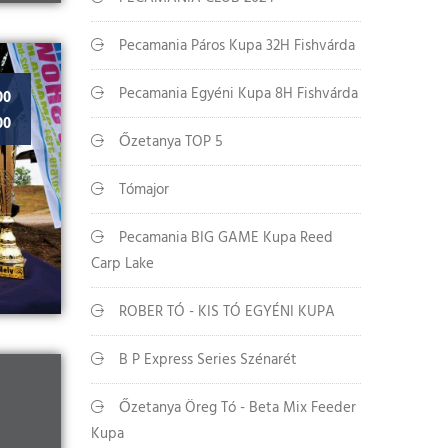
Pecamania Páros Kupa 32H Fishvárda
Pecamania Egyéni Kupa 8H Fishvárda
00
00
Őzetanya TOP 5
Tómajor
Pecamania BIG GAME Kupa Reed
Carp Lake
ROBER TÓ - KIS TÓ EGYÉNI KUPA
B P Express Series Szénarét
Őzetanya Öreg Tó - Beta Mix Feeder
Kupa