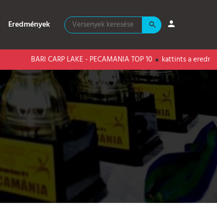
Eredmények
 CARP LAKE - PECAMANIA TOP 10
kattints a eredményekért!