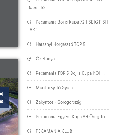
Pecamania TOP 10 Bojlis Kupa 96H
Rober Tó
Pecamania Bojlis Kupa 72H SBIG FISH
LAKE
Harsányi Horgásztó TOP 5
Őzetanya
Pecamania TOP 5 Bojlis Kupa KOI II.
Munkácsy Tó Gyula
00
00
Zakyntos - Görögország
Pecamania Egyéni Kupa 8H Öreg Tó
PECAMANIA CLUB