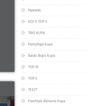
Nyaralás
KOI II. TOP 5
TRIO KUPA
Pontyfogó Kupa
Baráti Bojlis Kupa
TOP 10
TOP 3
TESZT
FreeStyle Behúzós Kupa