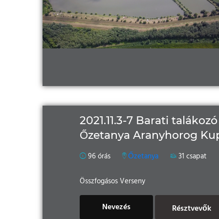
2021.11.3-7 Barati talákozó
Őzetanya Aranyhorog Ku
96 órás
Őzetanya
31 csapat
Összfogásos Verseny
Nevezés
Résztvevők