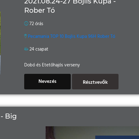
2021.08.24-27 Bojlis Kupa -
Rober Tó
72 órás
Pecamania TOP 10 Bojlis Kupa 96H Rober Tó
24 csapat
Dobó és Etetőhajós verseny
Nevezés
Résztvevők
- Big