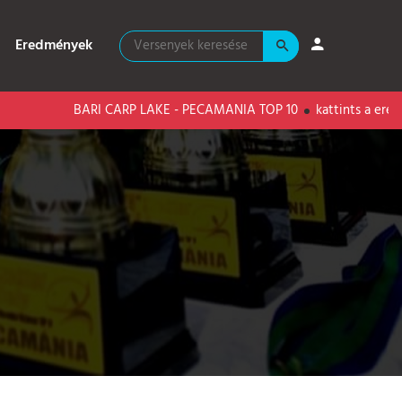
Eredmények
ARI CARP LAKE - PECAMANIA TOP 10
kattints a eredményekért!