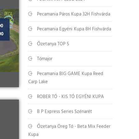
Pecamania Páros Kupa 32H Fishvárda
00
Pecamania Egyéni Kupa 8H Fishvárda
00
Őzetanya TOP 5
Tómajor
Pecamania BIG GAME Kupa Reed
Carp Lake
ROBER TÓ - KIS TÓ EGYÉNI KUPA
B P Express Series Szénarét
Őzetanya Öreg Tó - Beta Mix Feeder
Kupa