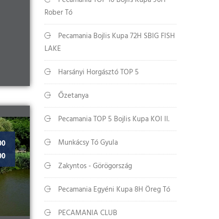
Pecamania TOP 10 Bojlis Kupa 96H
Rober Tó
Pecamania Bojlis Kupa 72H SBIG FISH
LAKE
Harsányi Horgásztó TOP 5
Őzetanya
Pecamania TOP 5 Bojlis Kupa KOI II.
Munkácsy Tó Gyula
00
00
Zakyntos - Görögország
Pecamania Egyéni Kupa 8H Öreg Tó
PECAMANIA CLUB